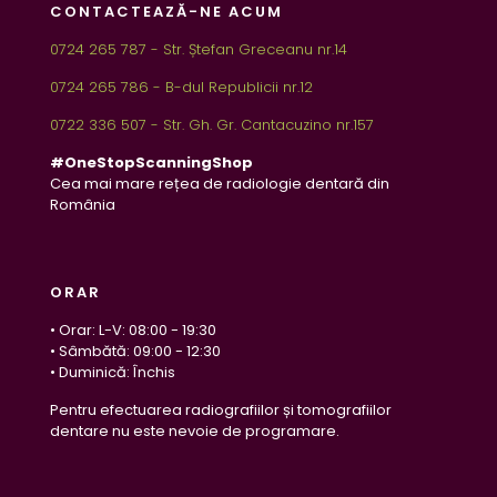
CONTACTEAZĂ-NE ACUM
0724 265 787 - Str. Ștefan Greceanu nr.14
0724 265 786 - B-dul Republicii nr.12
0722 336 507 - Str. Gh. Gr. Cantacuzino nr.157
#OneStopScanningShop
Cea mai mare rețea de radiologie dentară din
România
ORAR
• Orar: L-V: 08:00 - 19:30
• Sâmbătă: 09:00 - 12:30
• Duminică: Închis
Pentru efectuarea radiografiilor și tomografiilor
dentare nu este nevoie de programare.