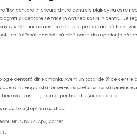
rafiilor dentare în oricare dintre centrele DigiRay nu este n
diografiilor dentare se face în ordinea sosirii în centru. De r
ninvaziv. Ulterior primești rezultatele pe loc, fără să fie nevo
mplu, astfel încât pacienții să aibă parte de experiențe cât m
ologie dentară din România. Avem un total de 31 de centre
operă întreaga listă de servicii și prețuri și hai să beneficie
heie ale orașelor, tocmai pentru a fi ușor accesibile.
ne, unde te așteptăm cu drag:
nu Nr.14, bl. J4, Ap.1, parter
r.12