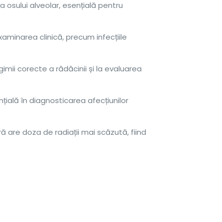
a osului alveolar, esențială pentru
aminarea clinică, precum infecțiile
mii corecte a rădăcinii și la evaluarea
nțială în diagnosticarea afecțiunilor
ră are doza de radiații mai scăzută, fiind