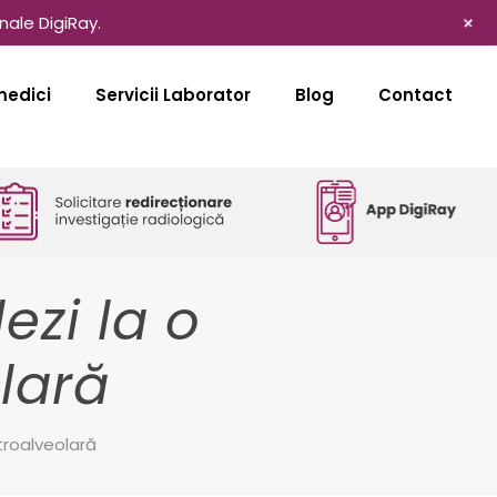
+
nale DigiRay.
medici
Servicii Laborator
Blog
Contact
ezi la o
lară
troalveolară