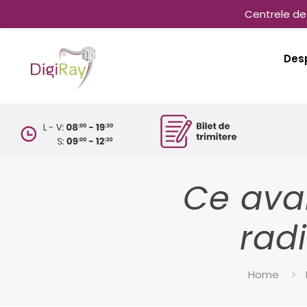
Centrele de 
Des
Ce avan
rad
Home