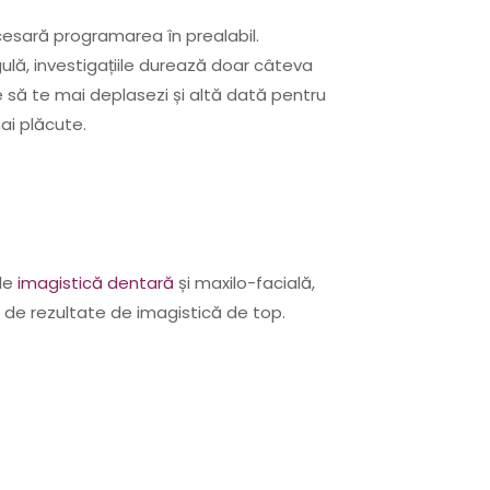
ecesară programarea în prealabil.
egulă, investigațiile durează doar câteva
ie să te mai deplasezi și altă dată pentru
ai plăcute.
 de
imagistică dentară
și maxilo-facială,
zi de rezultate de imagistică de top.