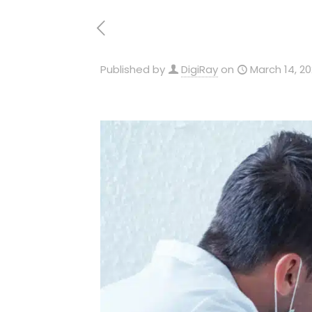
Published by
DigiRay
on
March 14, 2