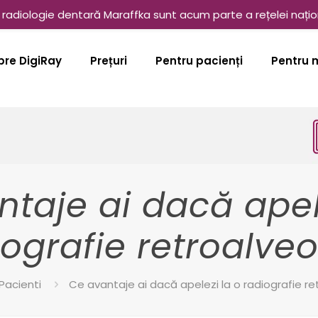
radiologie dentară Maraffka sunt acum parte a rețelei națio
pre DigiRay
Prețuri
Pentru pacienți
Pentru 
taje ai dacă apel
iografie retroalveo
Pacienti
Ce avantaje ai dacă apelezi la o radiografie re