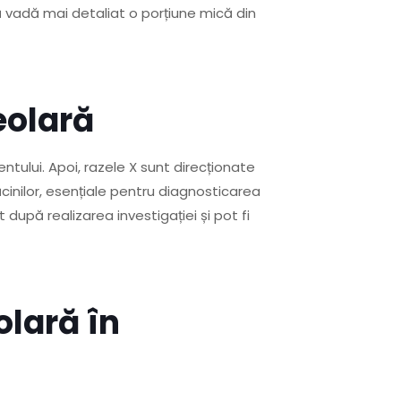
 vadă mai detaliat o porțiune mică din
eolară
ntului. Apoi, razele X sunt direcționate
ăcinilor, esențiale pentru diagnosticarea
upă realizarea investigației și pot fi
olară în