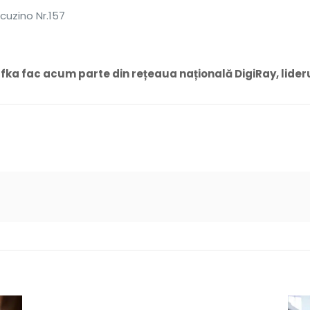
cuzino Nr.157
ka fac acum parte din rețeaua națională DigiRay, lideru