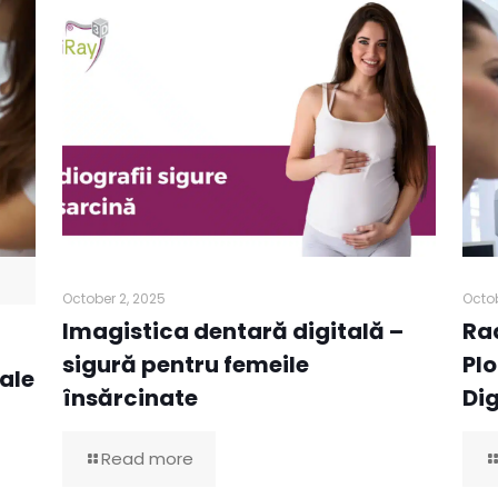
October 2, 2025
Octob
Imagistica dentară digitală –
Rad
sigură pentru femeile
Plo
ale
însărcinate
Di
Read more