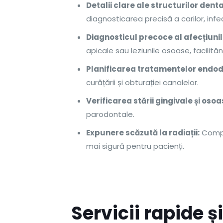
Detalii clare ale structurilor denta
diagnosticarea precisă a carilor, infec
Diagnosticul precoce al afecțiunil
apicale sau leziunile osoase, facilitâ
Planificarea tratamentelor endod
curățării și obturației canalelor.
Verificarea stării gingivale și osoa
parodontale.
Expunere scăzută la radiații:
Compar
mai sigură pentru pacienți.
Servicii rapide 