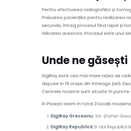
Pentru efectuarea radiografiilor și tomog
Preluarea pacienților pentru realizarea ra
secunde, întreg procesul fiind rapid și no
ridicarea acestora. Procesul este unul si
Unde ne găsești
DigiRay este cea mai mare rețea de radi
dispuse în 19 orașe din întreaga țară. Desc
Centrele noastre sunt situate în puncte c
În Ploiești avem în total 3 locații moder
DigiRay Greceanu:
Str. Ștefan Grecea
DigiRay Republicii:
B-dul Republicii N