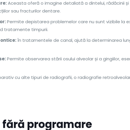
re:
Aceasta oferă o imagine detaliată a dintelui, rădăcinii și 
țiilor sau fracturilor dentare.
or:
Permite depistarea problemelor care nu sunt vizibile la ex
nd tratamente timpurii.
ontice:
În tratamentele de canal, ajută la determinarea lungi
se:
Permite observarea stării osului alveolar și a gingiilor, ese
ativ cu alte tipuri de radiografii, o radiografie retroalveola
și fără programare