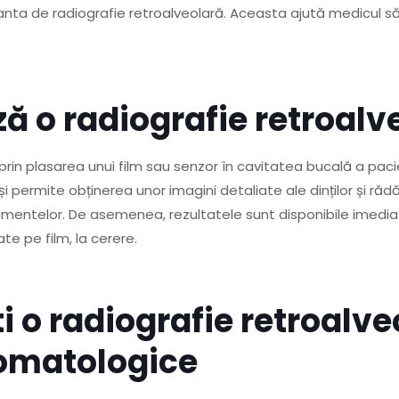
anta de radiografie retroalveolară. Aceasta ajută medicul să
ă o radiografie retroalv
rin plasarea unui film sau senzor în cavitatea bucală a pacie
 permite obținerea unor imagini detaliate ale dinților și răd
mentelor. De asemenea, rezultatele sunt disponibile imediat d
ate pe film, la cerere.
i o radiografie retroalve
omatologice