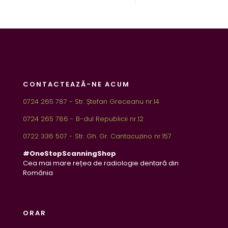
CONTACTEAZĂ-NE ACUM
0724 265 787 - Str. Ștefan Greceanu nr.14
0724 265 786 - B-dul Republicii nr.12
0722 336 507 - Str. Gh. Gr. Cantacuzino nr.157
#OneStopScanningShop
Cea mai mare rețea de radiologie dentară din
România
ORAR