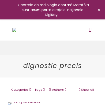
Centrele de radiologie dentară Maraffka
+
sunt acum parte a rețelei naționale
DigiRay.
dignostic precis
Categories
Tags
Authors
Show all