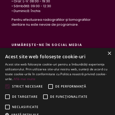
• Orar: L-V: 08:00 - 19:30
• Sâmbătă: 09:00 - 12:30
• Duminică: Închis
Pentru efectuarea radiografiilor și tomografiilor
dentare nu este nevoie de programare.
URMĂREȘTE-NE ÎN SOCIAL MEDIA
×
Acest site web folosește cookie-uri
Acest site web folosește cookie-uri pentru a îmbunătăți experiența
utilizatorului. Prin utilizarea site-ului nostru web, sunteți de acord cu
toate cookie-urile în conformitate cu Politica noastră privind cookie-
urile.
Află mai multe
STRICT NECESARE
DE PERFORMANȚĂ
DE TARGETARE
DE FUNCŢIONALITATE
© 2020-2025 DigiRay. All Rights Reserved. -
Politica cu
NECLASIFICATE
privire la prelucrarea datelor cu caracter personal
|
ARATĂ DETALIILE