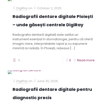
DigiRay
on
October 2, 2025
Radiografii dentare digitale Ploiești
– unde găsești centrele DigiRay
Radiografia dentară digitală este astăzi un
instrument esențial în stomatologie, pentru că oferă
imagini clare, interpretabile rapid și cu expunere
minimă la radiații. În Ploiești, rețeaua
[…]
0
0
Read more
DigiRay
on
June 30, 2025
Radiografii dentare digitale pentru
diagnostic precis