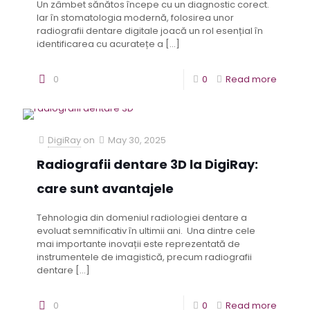
Un zâmbet sănătos începe cu un diagnostic corect.
Iar în stomatologia modernă, folosirea unor
radiografii dentare digitale joacă un rol esențial în
identificarea cu acuratețe a
[…]
0
0
Read more
DigiRay
on
May 30, 2025
Radiografii dentare 3D la DigiRay:
care sunt avantajele
Tehnologia din domeniul radiologiei dentare a
evoluat semnificativ în ultimii ani. Una dintre cele
mai importante inovații este reprezentată de
instrumentele de imagistică, precum radiografii
dentare
[…]
0
0
Read more